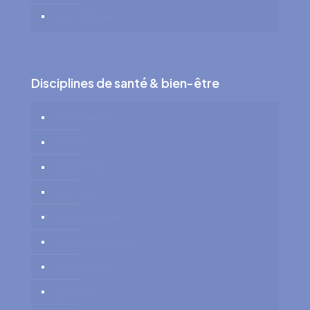
Soins Infirmiers
Disciplines de santé & bien-être
Art-Thérapie
Nutrition
Tabacologie
Coaching
Massothérapie
Soins Énergétiques
Sophrologie
Hypnose