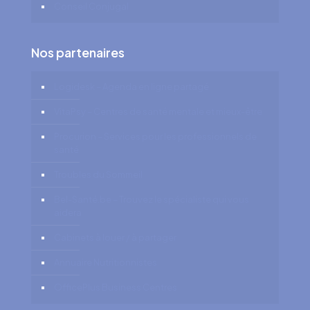
Conseil Conjugal
Nos partenaires
Logidesk – Agenda en ligne partagé
VitaPsy – Centres de santé mentale et mieux-être
Procurion – Services pour les professionnels de
santé
Troubles du Sommeil
Bel-Santé.be – Trouvez le spécialiste qui vous
aidera
Cabinets à louer / à partager
Annuaire Nutritionnistes
OfficePlus Business Centres