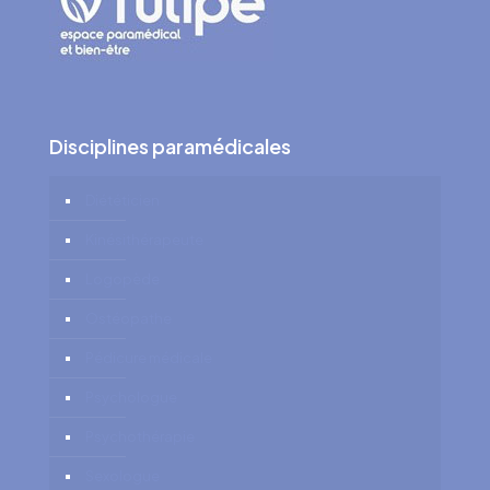
Disciplines paramédicales
Diététicien
Kinésithérapeute
Logopède
Ostéopathe
Pédicure médicale
Psychologue
Psychothérapie
Sexologue