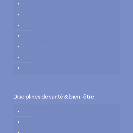
Logopède
Ostéopathe
Pédicure médicale
Psychologue
Psychothérapie
Sexologue
Soins Infirmiers
Disciplines de santé & bien-être
Art-Thérapie
Nutrition
Tabacologie