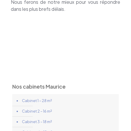
Nous ferons de notre mieux pour vous répondre
dans les plus brefs délais.
Cabinets à louer
Cabinets à louer pour sexologues –
Location cabinet sexologues
Nos cabinets Maurice
Cabinet 1 – 28 m²
Cabinet 2 – 16 m²
Cabinet 3 – 18 m²