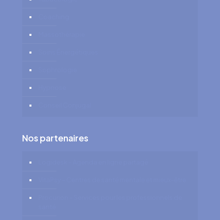
Coaching
Massothérapie
Soins Énergétiques
Sophrologie
Hypnose
Conseil Conjugal
Nos partenaires
Logidesk – Agenda en ligne partagé
VitaPsy – Centres de santé mentale et mieux-être
Procurion – Services pour les professionnels de
santé