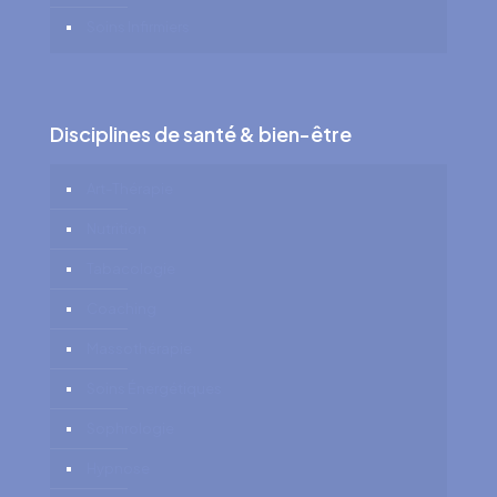
Soins Infirmiers
Disciplines de santé & bien-être
Art-Thérapie
Nutrition
Tabacologie
Coaching
Massothérapie
Soins Énergétiques
Sophrologie
Hypnose