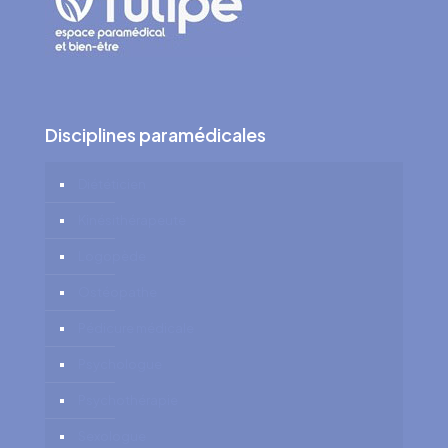
Disciplines paramédicales
Diététicien
Kinésithérapeute
Logopède
Ostéopathe
Pédicure médicale
Psychologue
Psychothérapie
Sexologue