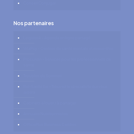
Conseil Conjugal
Nos partenaires
Logidesk – Agenda en ligne partagé
VitaPsy – Centres de santé mentale et mieux-être
Procurion – Services pour les professionnels de
santé
Troubles du Sommeil
Bel-Santé.be – Trouvez le spécialiste qui vous
aidera
Cabinets à louer / à partager
Annuaire Nutritionnistes
OfficePlus Business Centres