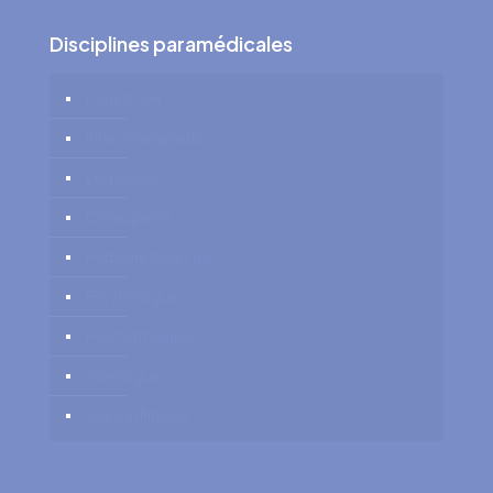
Disciplines paramédicales
Diététicien
Kinésithérapeute
Logopède
Ostéopathe
Pédicure médicale
Psychologue
Psychothérapie
Sexologue
Soins Infirmiers