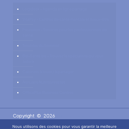
Logidesk – Agenda en ligne partagé
VitaPsy – Centres de santé mentale et mieux-être
Procurion – Services pour les professionnels de
santé
Troubles du Sommeil
Bel-Santé.be – Trouvez le spécialiste qui vous
aidera
Cabinets à louer / à partager
Annuaire Nutritionnistes
OfficePlus Business Centres
Copyright © 2026
Centre Paramédical Tulipe
.
Tous droits réservés.
Privium - Services pour
Nous utilisons des cookies pour vous garantir la meilleure