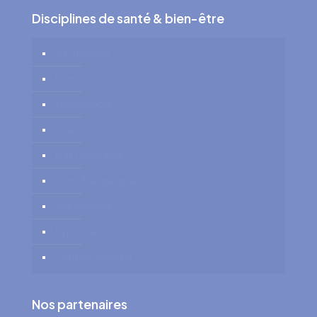
Disciplines de santé & bien-être
Art-Thérapie
Nutrition
Tabacologie
Coaching
Massothérapie
Soins Énergétiques
Sophrologie
Hypnose
Conseil Conjugal
Nos partenaires