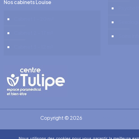
Nos cabinets Louise
Psychot
Cabinet 1 – 20 m²
Sexolog
Cabinet 2 – 17 m²
Soins Inf
Cabinet 3 – 12 m²
Copyright © 2026
Centre Paramédical Tulip
Nous utilisons des cookies pour vous garantir la meilleure exp