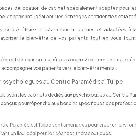
spaces de location de cabinet spécialement adaptés pour l
l et apaisant, idéal pour les échanges confidentiels et la th
vous bénéficiez d’installations modernes et adaptées à l
voriser le bien-être de vos patients tout en vous fourn
é mentale dans un lieu où vous pourrez exercer en toute sér
r accompagner vos patients vers le bien-être mental.
r psychologues au Centre Paramédical Tulipe
oisissant les cabinets dédiés aux psychologues au Centre Pa
s conçus pour répondre aux besoins spécifiques des professio
ntre Paramédical Tulipe sont aménagés pour créer un enviro
ffrant un lieu idéal pour les séances thérapeutiques.