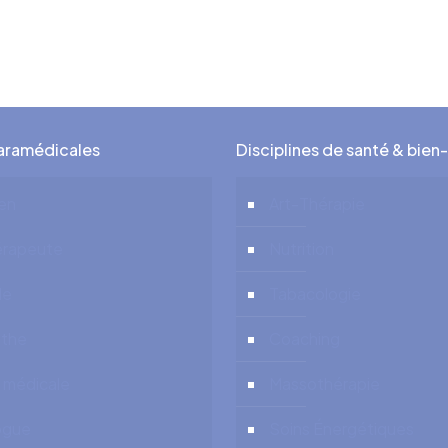
n cabinet psychologues
paramédicales
Disciplines de santé & bien
ien
Art-Thérapie
érapeute
Nutrition
de
Tabacologie
the
Coaching
 médicale
Massothérapie
ogue
Soins Énergétiques