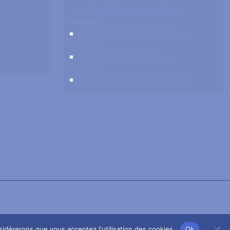
spécialiste qui vous aidera
Cabinets à louer / à partager
Annuaire Nutritionnistes
OfficePlus Business Centres
s, psychothérapeutes et hypnothérapeutes.
nsidérerons que vous acceptez l'utilisation des cookies.
Ok