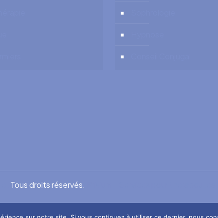
hérapie
Sophrologie
ue
Hypnose
irmiers
Conseil Conjugal
e .
Tous droits réservés.
Privium - Services pour thérapeute
RGPD - Politique de Protection de la Vie Privée
érience sur notre site. Si vous continuez à utiliser ce dernier, nous co