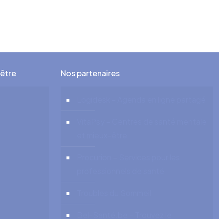
-être
Nos partenaires
Logidesk – Agenda en ligne partagé
VitaPsy – Centres de santé mentale
et mieux-être
Procurion – Services pour les
professionnels de santé
Troubles du Sommeil
Bel-Santé.be – Trouvez le