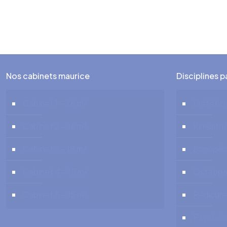
Cabinets à louer pour psychologues – Locatio
Nos cabinets maurice
Disciplines 
Cabinet 1 – 28 m²
Diététic
Cabinet 2 – 16 m²
Kinésith
Cabinet 3 – 18 m²
Logopè
Cabinet 4 – 15 m²
Ostéopa
Cabinet 5 – 15 m²
Pédicure
Psychol