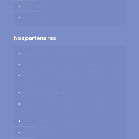
Hypnose
Conseil Conjugal
Nos partenaires
Logidesk – Agenda en ligne partagé
VitaPsy – Centres de santé mentale et mieux-être
Procurion – Services pour les professionnels de
santé
Troubles du Sommeil
Bel-Santé.be – Trouvez le spécialiste qui vous
aidera
Cabinets à louer / à partager
Annuaire Nutritionnistes