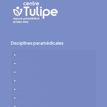
Disciplines paramédicales
Diététicien
Kinésithérapeute
Logopède
Ostéopathe
Pédicure médicale
Psychologue
Psychothérapie