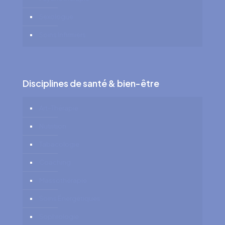
Sexologue
Soins Infirmiers
Disciplines de santé & bien-être
Art-Thérapie
Nutrition
Tabacologie
Coaching
Massothérapie
Soins Énergétiques
Sophrologie