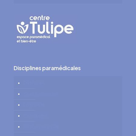
Disciplines paramédicales
Diététicien
Kinésithérapeute
Logopède
Ostéopathe
Pédicure médicale