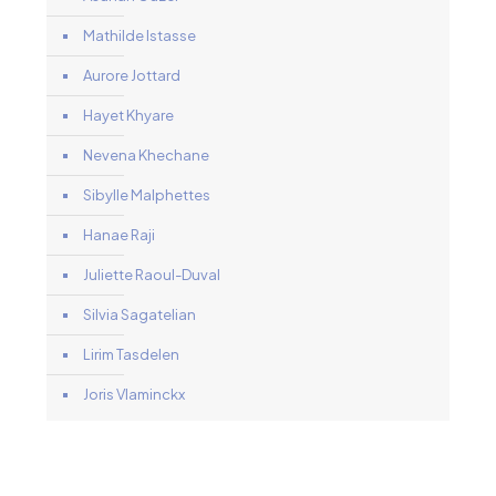
Mathilde Istasse
Aurore Jottard
Hayet Khyare
Nevena Khechane
Sibylle Malphettes
Hanae Raji
Juliette Raoul-Duval
Silvia Sagatelian
Lirim Tasdelen
Joris Vlaminckx