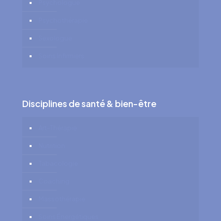
Psychologue
Psychothérapie
Sexologue
Soins Infirmiers
Disciplines de santé & bien-être
Art-Thérapie
Nutrition
Tabacologie
Coaching
Massothérapie
Soins Énergétiques