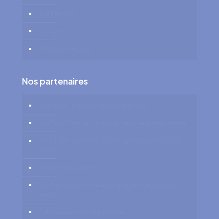
Sophrologie
Hypnose
Conseil Conjugal
Nos partenaires
Logidesk – Agenda en ligne partagé
VitaPsy – Centres de santé mentale et mieux-être
Procurion – Services pour les professionnels de
santé
Troubles du Sommeil
Bel-Santé.be – Trouvez le spécialiste qui vous
aidera
Cabinets à louer / à partager